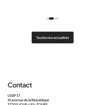
13/0
Pré
Toutes nos actualités
Contact
USEP 37
10 avenue de la République
37300 JOUE-LES-TOURS