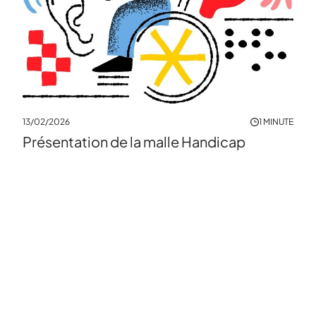
MINUTE
13/02/2026
1 MINUTE
Présentation de la malle Handicap