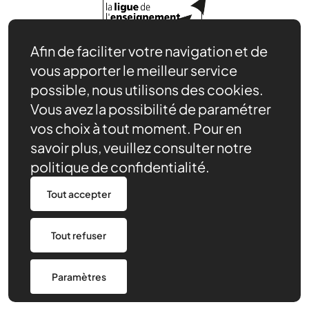
Afin de faciliter votre navigation et de
Adhérer, s’affilier
vous apporter le meilleur service
Nos ressources pédagogiques
Productions et bilans des rencontres
possible, nous utilisons des cookies.
Notre rôle
Vous avez la possibilité de paramétrer
Actualités
vos choix à tout moment. Pour en
Contact
savoir plus, veuillez consulter notre
Agenda
politique de confidentialité.
Devenir partenaire
Nous trouver
Tout accepter
Politique de confidentialité
Tout refuser
Made by 148
Paramètres