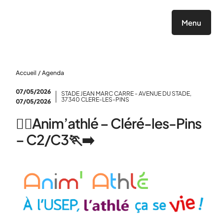
Panneau de gestion des cookies
Menu
Accueil
/
Agenda
07/05/2026
STADE JEAN MARC CARRE - AVENUE DU STADE,
37340 CLERE-LES-PINS
07/05/2026
🤾‍♂️Anim’athlé – Cléré-les-Pins
– C2/C3🏃‍➡️