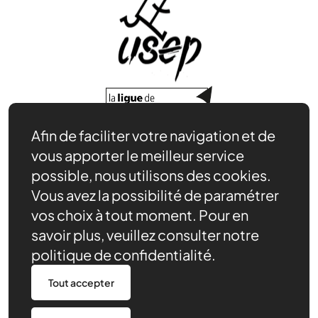
Afin de faciliter votre navigation et de
Adhérer, s’affilier
vous apporter le meilleur service
Nos ressources pédagogiques
possible, nous utilisons des cookies.
Productions et bilans des rencontres
Vous avez la possibilité de paramétrer
Notre rôle
vos choix à tout moment. Pour en
Actualités
savoir plus, veuillez consulter notre
Contact
Agenda
politique de confidentialité.
Devenir partenaire
Tout accepter
Nous trouver