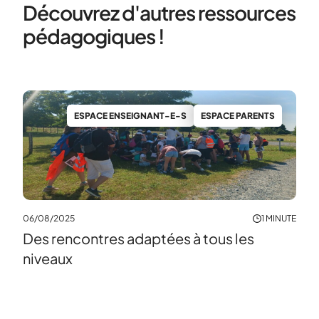
Découvrez d'autres ressources
pédagogiques !
29/0
ESPACE ENSEIGNANT-E-S
ESPACE PARENTS
Par
06/08/2025
1 MINUTE
Des rencontres adaptées à tous les
niveaux
MINUTE