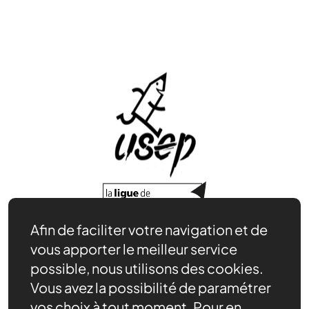
Afin de faciliter votre navigation et de
Adhérer, s’affilier
vous apporter le meilleur service
Nos ressources pédagogiques
possible, nous utilisons des cookies.
Productions et bilans des rencontres
Vous avez la possibilité de paramétrer
Notre rôle
vos choix à tout moment. Pour en
Actualités