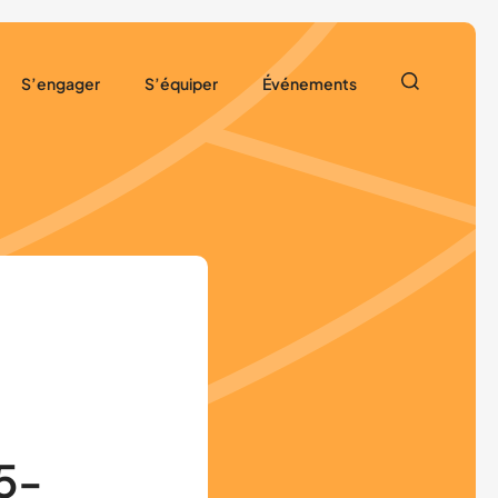
S’engager
S’équiper
Événements
nous ?
Adhérer, s’affilier
Nos ressources
Agenda
Documents à télécharger
Prêt de matériel
Classes sportives
Devenir bénévole
Actualités
res
Devenir partenaire
25-