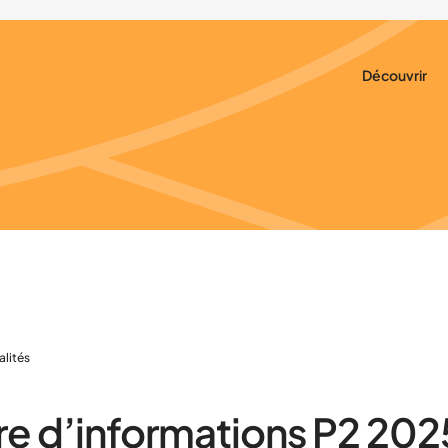
Découvrir
Qui sommes-
Notre rôle
Nos actions
Nos partenai
Nous trouver
alités
re d’informations P2 20